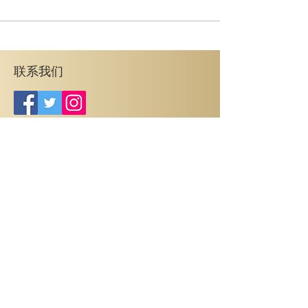
联系我们
销售中心
3445 Sheppard Ave. East，
地址：
Toronto，ON M1T 3K5
(647) 395-8888
电话：
info@95development.com
邮箱：
时间：周一至周五 12:00 PM - 6:00 PM
Prices, specifications, sizes, floorplan, keyplate & occupancy are
subject to change without notice. Maintenance & taxes are